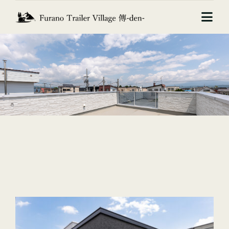
Skip
to
Togg
content
Navi
ホーム
Fantasia
Nostalgia
Gracia
アクセス
お問い合わせ
オンライン予約