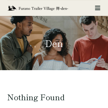
Skip
to
Togg
content
Navi
ホーム
Fantasia
Den
Nostalgia
Gracia
アクセス
お問い合わせ
Nothing Found
オンライン予約